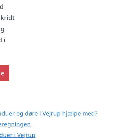
ed
skridt
og
 i
de
induer og døre i Vejrup hjælpe med?
meregningen
duer i Vejrup