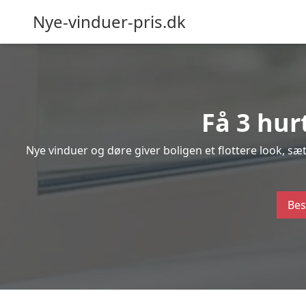
Nye-vinduer-pris.dk
Få 3 hur
Nye vinduer og døre giver boligen et flottere look, s
Bes