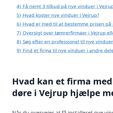
4)
Få nemt 3 tilbud på nye vinduer i Vejru
5)
Hvad koster nye vinduer i Vejrup?
6)
Hvad er med til at bestemme prisen på 
7)
Oversigt over tømrerfirmaer i Vejrup e
8)
Søg efter en professionel til nye vindue
9)
Find et firma til nye vinduer i andre de
Hvad kan et firma med 
døre i Vejrup hjælpe m
Når du overvejer at få installeret nye vi