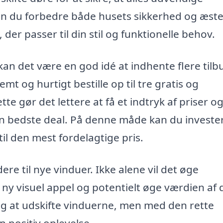
 du forbedre både husets sikkerhed og æstet
der passer til din stil og funktionelle behov.
kan det være en god idé at indhente flere tilb
t og hurtigt bestille op til tre gratis og
tte gør det lettere at få et indtryk af priser o
en bedste deal. På denne måde kan du invester
til den mest fordelagtige pris.
e til nye vinduer. Ikke alene vil det øge
n ny visuel appel og potentielt øge værdien af 
g at udskifte vinduerne, men med den rette
n positiv oplevelse.