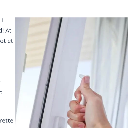
 i
d! At
ot et
r
d
rette