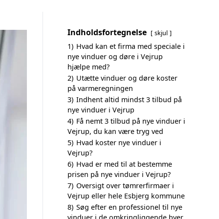
Indholdsfortegnelse
skjul
1)
Hvad kan et firma med speciale i
nye vinduer og døre i Vejrup
hjælpe med?
2)
Utætte vinduer og døre koster
på varmeregningen
3)
Indhent altid mindst 3 tilbud på
nye vinduer i Vejrup
4)
Få nemt 3 tilbud på nye vinduer i
Vejrup, du kan være tryg ved
5)
Hvad koster nye vinduer i
Vejrup?
6)
Hvad er med til at bestemme
prisen på nye vinduer i Vejrup?
7)
Oversigt over tømrerfirmaer i
Vejrup eller hele Esbjerg kommune
8)
Søg efter en professionel til nye
vinduer i de omkringliggende byer