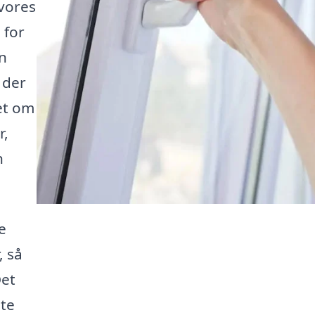
vores
 for
en
 der
set om
r,
n
e
, så
Det
ste