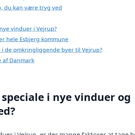
p, du kan være tryg ved
nye vinduer i Vejrup?
ller hele Esbjerg kommune
r i de omkringliggende byer til Vejrup?
le af Danmark
speciale i nye vinduer og
ed?
nduer i Vejrup, er der mange faktorer at tage 