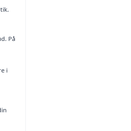
ik.
ud. På
g
e i
din