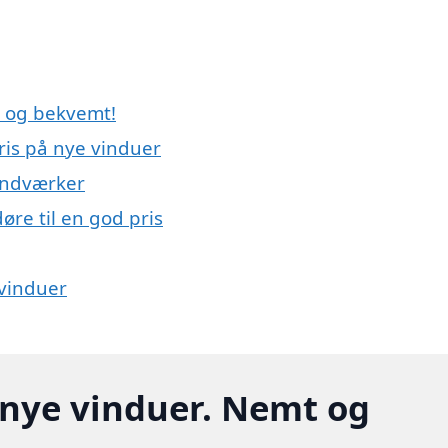
t og bekvemt!
ris på nye vinduer
håndværker
re til en god pris
 vinduer
å nye vinduer. Nemt og