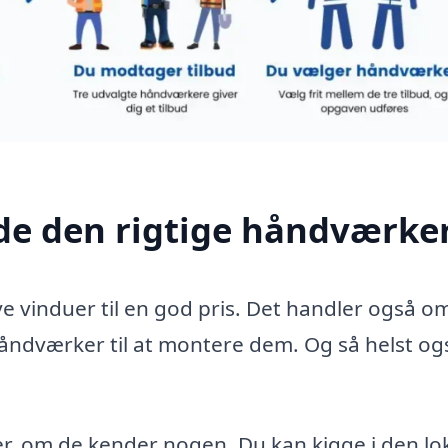
nde den rigtige håndværke
e vinduer til en god pris. Det handler også o
åndværker til at montere dem. Og så helst ogs
er, om de kender nogen. Du kan kigge i den lo