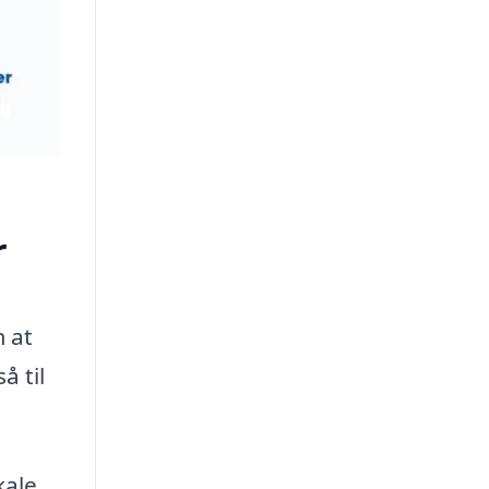
r
m at
å til
kale