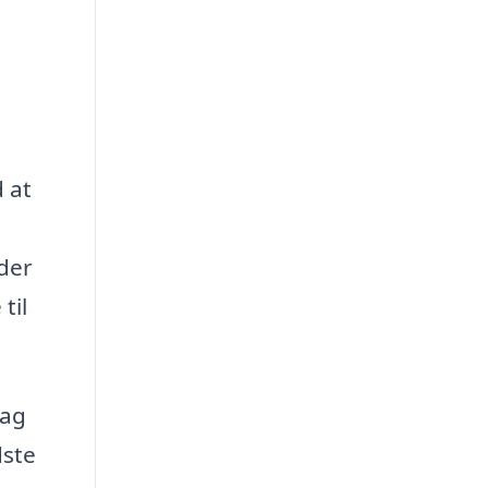
 at
nder
til
mag
dste