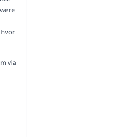
 være
 hvor
em via