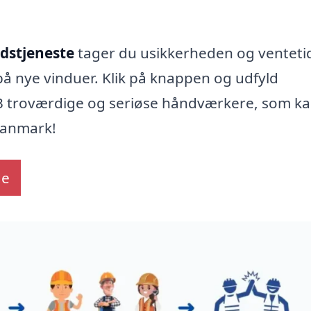
udstjeneste
tager du usikkerheden og venteti
på nye vinduer. Klik på knappen og udfyld
l 3 troværdige og seriøse håndværkere, som k
 Danmark!
de