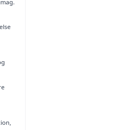
 smag.
else
og
re
ion,