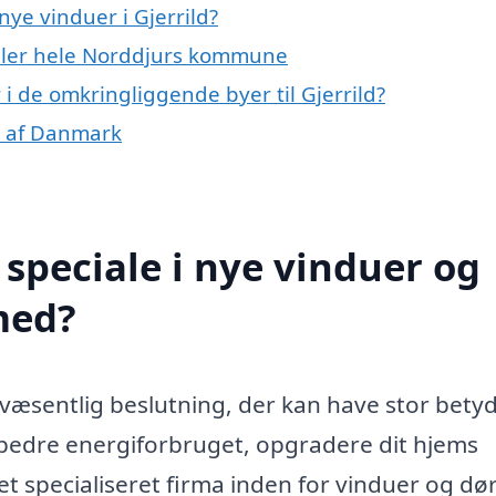
ye vinduer i Gjerrild?
 eller hele Norddjurs kommune
 i de omkringliggende byer til Gjerrild?
le af Danmark
speciale i nye vinduer og
med?
en væsentlig beslutning, der kan have stor bety
rbedre energiforbruget, opgradere dit hjems
et specialiseret firma inden for vinduer og dø