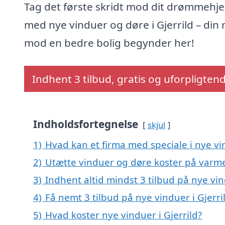
Tag det første skridt mod dit drømmehj
med nye vinduer og døre i Gjerrild – din 
mod en bedre bolig begynder her!
Indhent 3 tilbud, gratis og uforpligten
Indholdsfortegnelse
skjul
1)
Hvad kan et firma med speciale i nye vi
2)
Utætte vinduer og døre koster på var
3)
Indhent altid mindst 3 tilbud på nye vin
4)
Få nemt 3 tilbud på nye vinduer i Gjerr
5)
Hvad koster nye vinduer i Gjerrild?