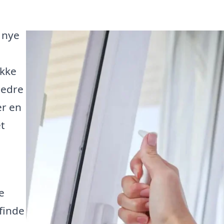
 nye
ikke
bedre
er en
t
e
finde