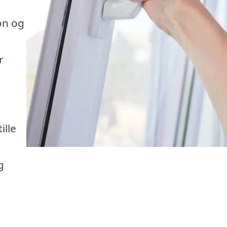
ion og
.
r
ille
g