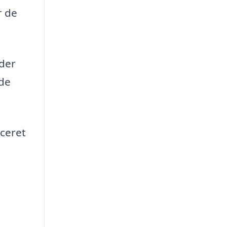
r de
 der
 de
iceret