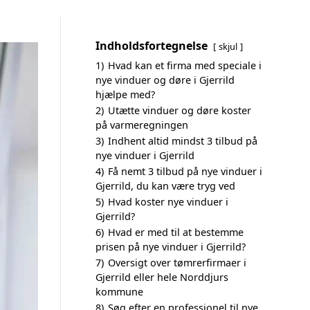
Indholdsfortegnelse
skjul
1)
Hvad kan et firma med speciale i
nye vinduer og døre i Gjerrild
hjælpe med?
2)
Utætte vinduer og døre koster
på varmeregningen
3)
Indhent altid mindst 3 tilbud på
nye vinduer i Gjerrild
4)
Få nemt 3 tilbud på nye vinduer i
Gjerrild, du kan være tryg ved
5)
Hvad koster nye vinduer i
Gjerrild?
6)
Hvad er med til at bestemme
prisen på nye vinduer i Gjerrild?
7)
Oversigt over tømrerfirmaer i
Gjerrild eller hele Norddjurs
kommune
8)
Søg efter en professionel til nye