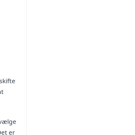
skifte
at
 vælge
Det er