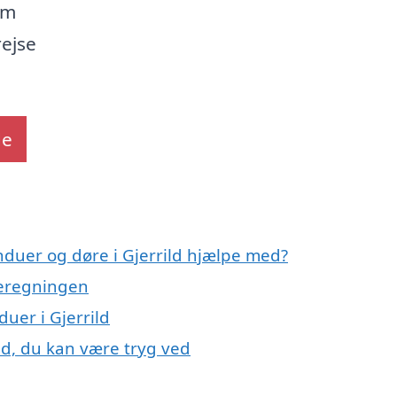
em
rejse
de
nduer og døre i Gjerrild hjælpe med?
meregningen
duer i Gjerrild
ild, du kan være tryg ved