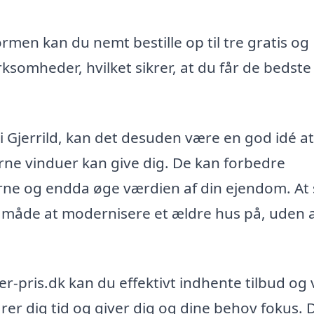
men kan du nemt bestille op til tre gratis og
irksomheder, hvilket sikrer, at du får de bedste
i Gjerrild, kan det desuden være en god idé at
rne vinduer kan give dig. De kan forbedre
rne og endda øge værdien af din ejendom. At 
v måde at modernisere et ældre hus på, uden 
r-pris.dk kan du effektivt indhente tilbud og
arer dig tid og giver dig og dine behov fokus. 