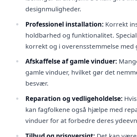
designmuligheder.
Professionel installation:
Korrekt ins
holdbarhed og funktionalitet. Speciali
korrekt og i overensstemmelse med
Afskaffelse af gamle vinduer:
Mange 
gamle vinduer, hvilket gør det nemme
besvær.
Reparation og vedligeholdelse:
Hvis 
kan fagfolkene også hjælpe med repa
vinduer for at forbedre deres ydeevn
Tilbud og prisoversigt:
Det kan være 