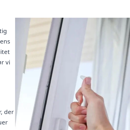
tig
gens
itet
r vi
r, der
uer