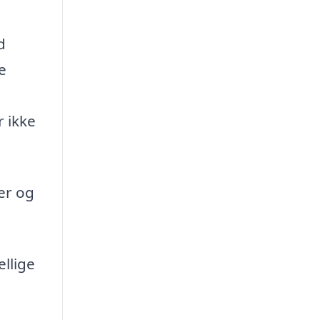
d
e
r ikke
er og
llige