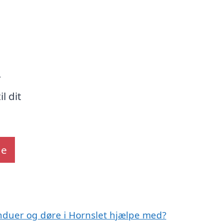
r
l dit
de
induer og døre i Hornslet hjælpe med?