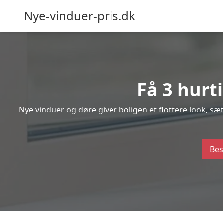
Nye-vinduer-pris.dk
Få 3 hurt
Nye vinduer og døre giver boligen et flottere look, s
Bes