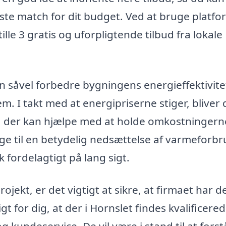
ste match for dit budget. Ved at bruge platf
le 3 gratis og uforpligtende tilbud fra lokale
an såvel forbedre bygningens energieffektivit
m. I takt med at energipriserne stiger, bliver 
er, der kan hjælpe med at holde omkostningern
e til en betydelig nedsættelse af varmeforbr
 fordelagtigt på lang sigt.
ojekt, er det vigtigt at sikre, at firmaet har d
t for dig, at der i Hornslet findes kvalificere
kundeservice. De vil være i stand til at forst