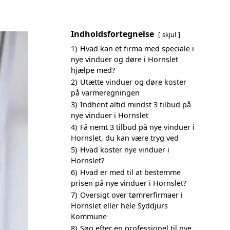
Indholdsfortegnelse
skjul
1)
Hvad kan et firma med speciale i
nye vinduer og døre i Hornslet
hjælpe med?
2)
Utætte vinduer og døre koster
på varmeregningen
3)
Indhent altid mindst 3 tilbud på
nye vinduer i Hornslet
4)
Få nemt 3 tilbud på nye vinduer i
Hornslet, du kan være tryg ved
5)
Hvad koster nye vinduer i
Hornslet?
6)
Hvad er med til at bestemme
prisen på nye vinduer i Hornslet?
7)
Oversigt over tømrerfirmaer i
Hornslet eller hele Syddjurs
Kommune
8)
Søg efter en professionel til nye