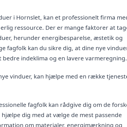
nduer i Hornslet, kan et professionelt firma me
erlig ressource. Der er mange faktorer at tag
induer, herunder energibesparelse, æstetik og
 fagfolk kan du sikre dig, at dine nye vindue
et bedre indeklima og en lavere varmeregning.
f nye vinduer, kan hjælpe med en række tjenest
ssionelle fagfolk kan rådgive dig om de forske
og hjælpe dig med at vælge de mest passende
information om materialer, energimærkning og