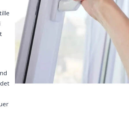
ille
i
t
end
 det
uer