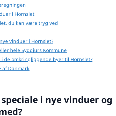
meregningen
duer i Hornslet
let, du kan være tryg ved
nye vinduer i Hornslet?
 eller hele Syddjurs Kommune
r i de omkringliggende byer til Hornslet?
le af Danmark
speciale i nye vinduer og
 med?