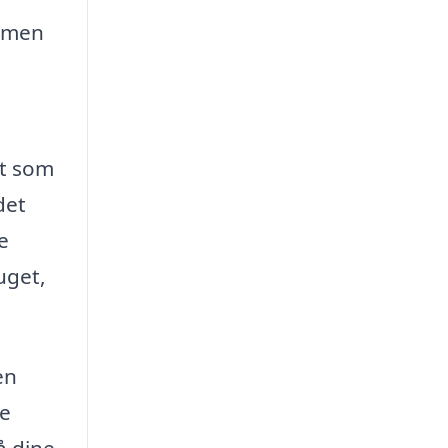
ormen
et som
det
e
uget,
en
de
å dine