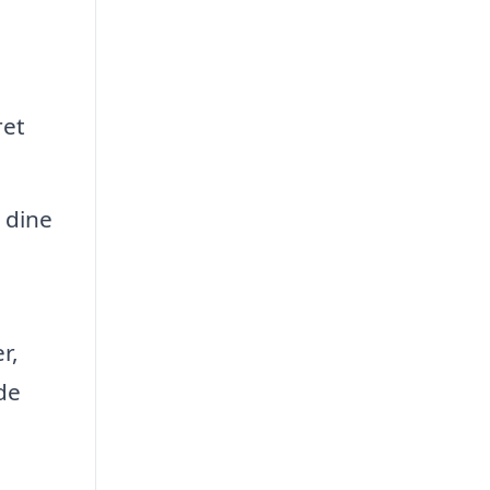
ret
 dine
r,
de