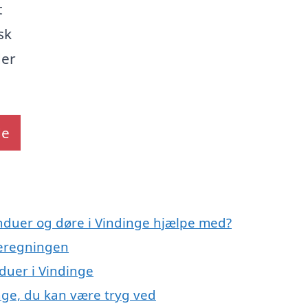
t
sk
der
de
induer og døre i Vindinge hjælpe med?
meregningen
nduer i Vindinge
nge, du kan være tryg ved