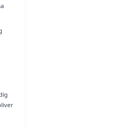
ma
g
dig
liver