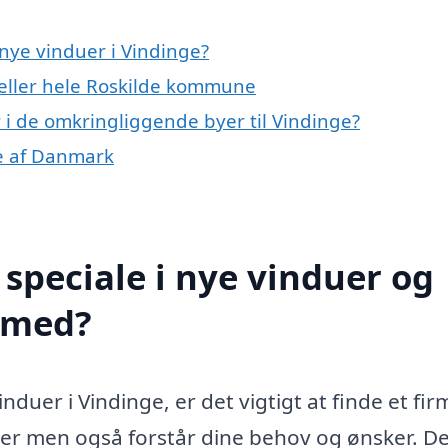
nye vinduer i Vindinge?
 eller hele Roskilde kommune
r i de omkringliggende byer til Vindinge?
le af Danmark
speciale i nye vinduer og
e med?
nduer i Vindinge, er det vigtigt at finde et fir
nger men også forstår dine behov og ønsker. De