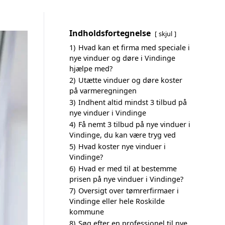
Indholdsfortegnelse
skjul
1)
Hvad kan et firma med speciale i
nye vinduer og døre i Vindinge
hjælpe med?
2)
Utætte vinduer og døre koster
på varmeregningen
3)
Indhent altid mindst 3 tilbud på
nye vinduer i Vindinge
4)
Få nemt 3 tilbud på nye vinduer i
Vindinge, du kan være tryg ved
5)
Hvad koster nye vinduer i
Vindinge?
6)
Hvad er med til at bestemme
prisen på nye vinduer i Vindinge?
7)
Oversigt over tømrerfirmaer i
Vindinge eller hele Roskilde
kommune
8)
Søg efter en professionel til nye