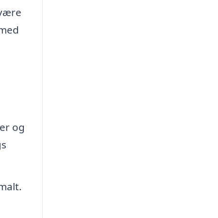
 være
 med
ter og
gs
malt.