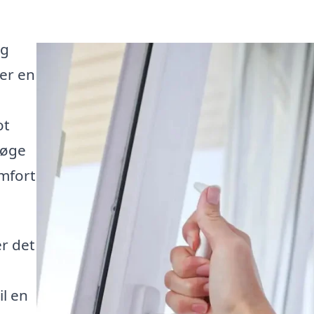
og
 er en
ot
 øge
omfort
r det
l en