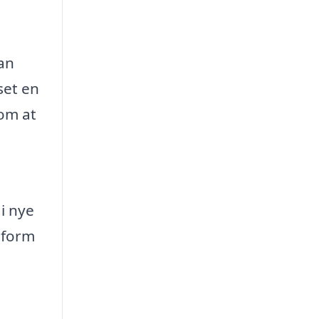
kan
set en
 om at
i nye
atform