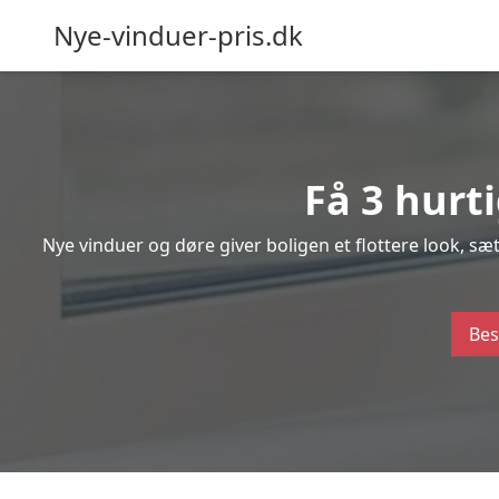
Nye-vinduer-pris.dk
Få 3 hurt
Nye vinduer og døre giver boligen et flottere look, s
Bes