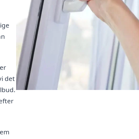
lige
an
er
vi det
ilbud.
efter
jem