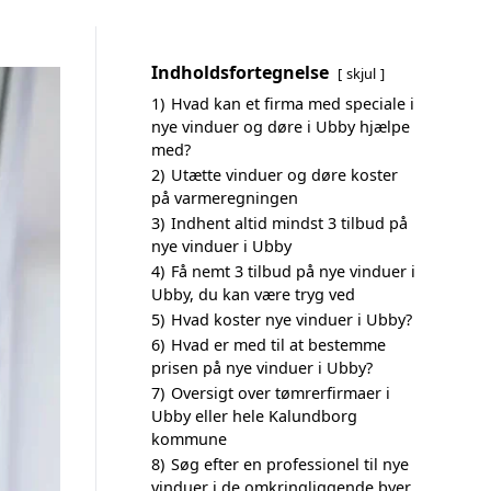
Indholdsfortegnelse
skjul
1)
Hvad kan et firma med speciale i
nye vinduer og døre i Ubby hjælpe
med?
2)
Utætte vinduer og døre koster
på varmeregningen
3)
Indhent altid mindst 3 tilbud på
nye vinduer i Ubby
4)
Få nemt 3 tilbud på nye vinduer i
Ubby, du kan være tryg ved
5)
Hvad koster nye vinduer i Ubby?
6)
Hvad er med til at bestemme
prisen på nye vinduer i Ubby?
7)
Oversigt over tømrerfirmaer i
Ubby eller hele Kalundborg
kommune
8)
Søg efter en professionel til nye
vinduer i de omkringliggende byer