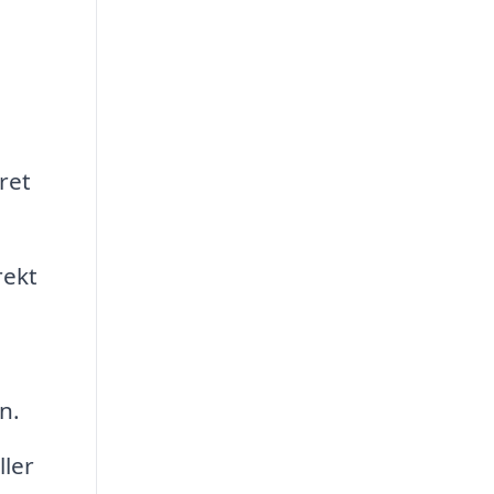
ret
rekt
n.
ller