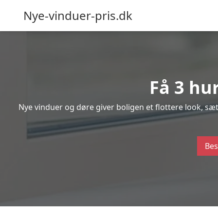
Nye-vinduer-pris.dk
Få 3 hu
Nye vinduer og døre giver boligen et flottere look, s
Bes