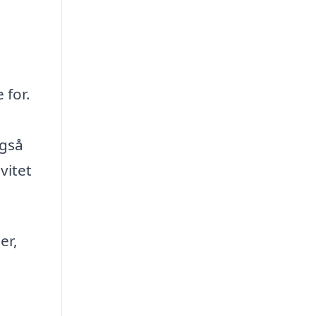
 for.
også
vitet
er,