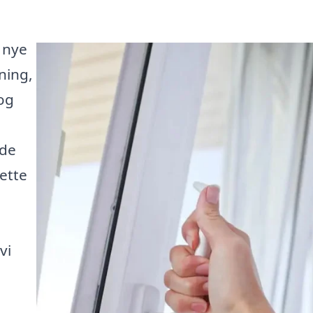
 nye
ning,
og
ide
ette
vi