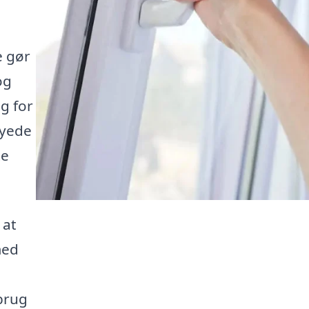
e gør
og
lg for
syede
te
 at
med
 brug