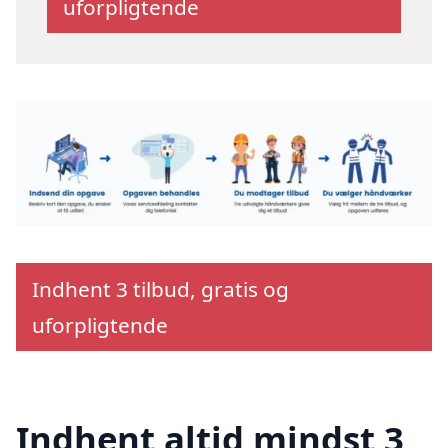
uforpligtende
Indhent 3 tilbud, gratis og
uforpligtende
Indhent altid mindst 3