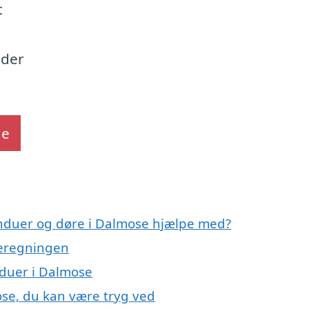
t
 der
de
induer og døre i Dalmose hjælpe med?
meregningen
nduer i Dalmose
ose, du kan være tryg ved