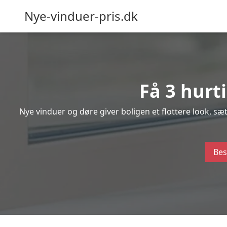
Nye-vinduer-pris.dk
Få 3 hurt
Nye vinduer og døre giver boligen et flottere look, s
Bes