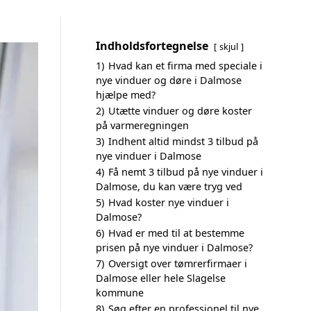
Indholdsfortegnelse
skjul
1)
Hvad kan et firma med speciale i
nye vinduer og døre i Dalmose
hjælpe med?
2)
Utætte vinduer og døre koster
på varmeregningen
3)
Indhent altid mindst 3 tilbud på
nye vinduer i Dalmose
4)
Få nemt 3 tilbud på nye vinduer i
Dalmose, du kan være tryg ved
5)
Hvad koster nye vinduer i
Dalmose?
6)
Hvad er med til at bestemme
prisen på nye vinduer i Dalmose?
7)
Oversigt over tømrerfirmaer i
Dalmose eller hele Slagelse
kommune
8)
Søg efter en professionel til nye