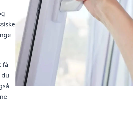
og
siske
ange
t få
å du
også
gne