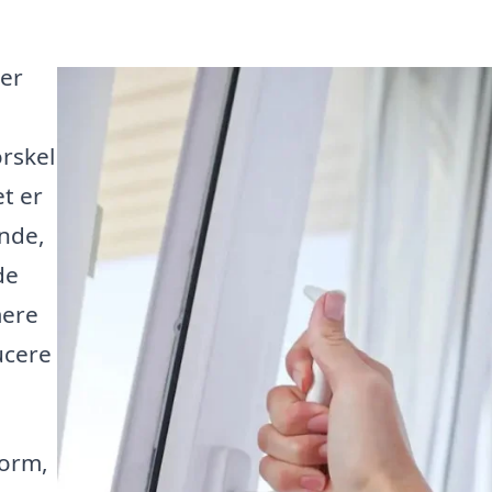
 er
n
orskel
et er
ende,
de
mere
ucere
form,