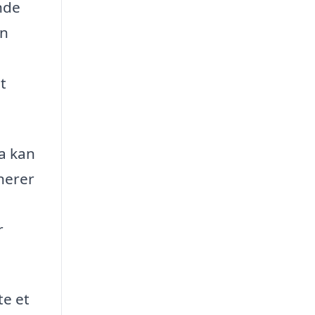
inde
an
t
ma kan
onerer
r
te et