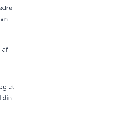
bedre
kan
 af
og et
 din