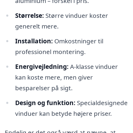
aluminium – forskel i pris.
Størrelse:
Større vinduer koster
generelt mere.
Installation:
Omkostninger til
professionel montering.
Energivejledning:
A-klasse vinduer
kan koste mere, men giver
besparelser på sigt.
Design og funktion:
Specialdesignede
vinduer kan betyde højere priser.
Endelig er det også værd at nævne, at