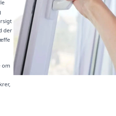
le
g
rsigt
ad der
ræffe
e om
krer,