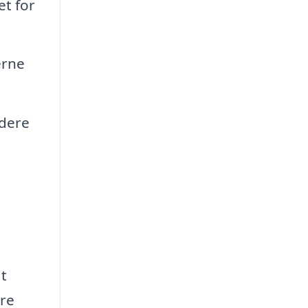
et for
erne
udere
at
dre