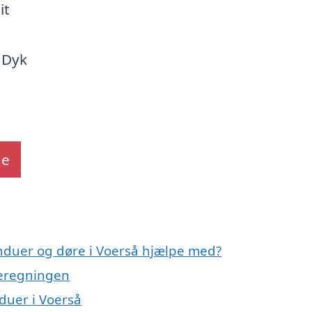
it
 Dyk
de
induer og døre i Voerså hjælpe med?
meregningen
nduer i Voerså