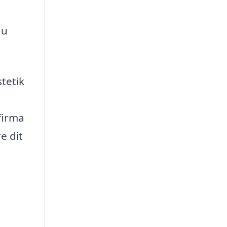
du
tetik
firma
e dit