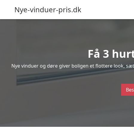
Nye-vinduer-pris.dk
Få 3 hur
Nye vinduer og døre giver boligen et flottere look, s
Bes