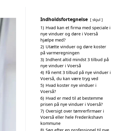
Indholdsfortegnelse
skjul
1)
Hvad kan et firma med speciale i
nye vinduer og døre i Voerså
hjælpe med?
2)
Utætte vinduer og døre koster
på varmeregningen
3)
Indhent altid mindst 3 tilbud på
nye vinduer i Voerså
4)
Få nemt 3 tilbud på nye vinduer i
Voerså, du kan være tryg ved
5)
Hvad koster nye vinduer i
Voerså?
6)
Hvad er med til at bestemme
prisen på nye vinduer i Voerså?
7)
Oversigt over tømrerfirmaer i
Voerså eller hele Frederikshavn
kommune
8)
Søg efter en professionel til nye