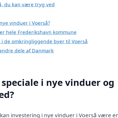
å, du kan være tryg ved
nye vinduer i Voerså?
ller hele Frederikshavn kommune
r i de omkringliggende byer til Voerså
 i andre dele af Danmark
speciale i nye vinduer og
ed?
 kan investering i nye vinduer i Voerså være e