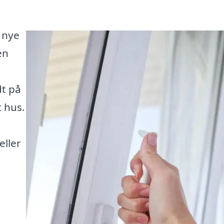
 nye
en
dt på
t hus.
eller