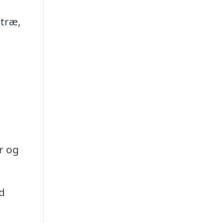
 træ,
g
r og
nd