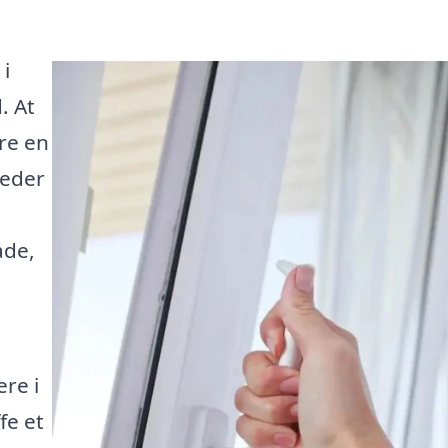
 i
. At
re en
heder
e
åde,
re i
fe et