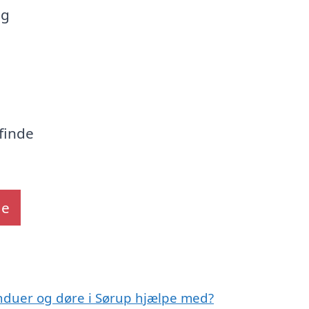
og
 finde
de
induer og døre i Sørup hjælpe med?