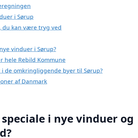
meregningen
nduer i Sørup
, du kan være tryg ved
nye vinduer i Sørup?
ler hele Rebild Kommune
r i de omkringliggende byer til Sørup?
egioner af Danmark
speciale i nye vinduer og
ed?