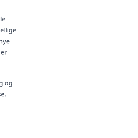
le
ellige
 nye
 er
ng og
se.