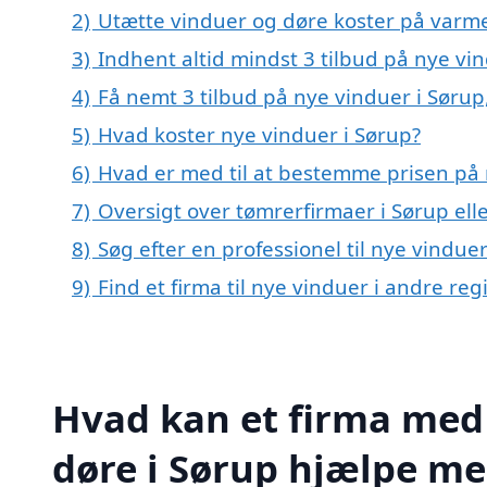
2)
Utætte vinduer og døre koster på var
3)
Indhent altid mindst 3 tilbud på nye vi
4)
Få nemt 3 tilbud på nye vinduer i Sørup
5)
Hvad koster nye vinduer i Sørup?
6)
Hvad er med til at bestemme prisen på 
7)
Oversigt over tømrerfirmaer i Sørup el
8)
Søg efter en professionel til nye vindue
9)
Find et firma til nye vinduer i andre r
Hvad kan et firma med 
døre i Sørup hjælpe m