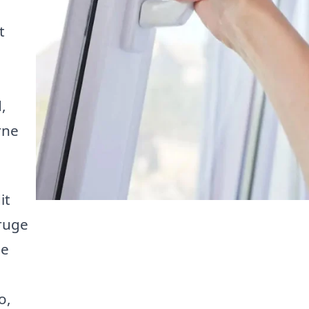
t
,
rne
it
ruge
ne
o,