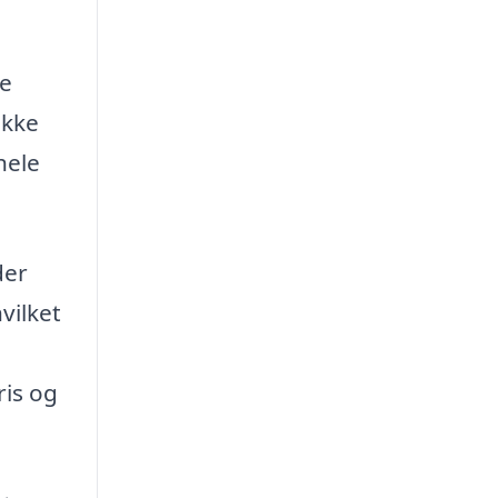
pe
ikke
hele
der
vilket
ris og