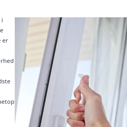
 i
te
 er
erhed
dste
 netop