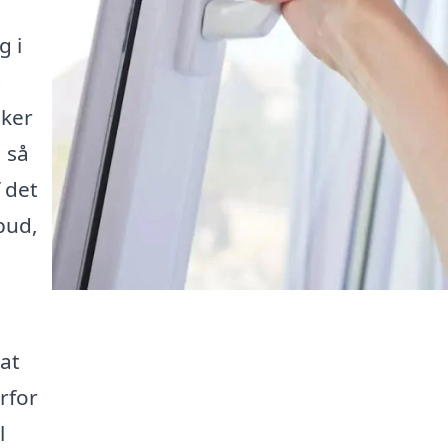
g i
g
sker
 så
 det
bud,
 at
rfor
l