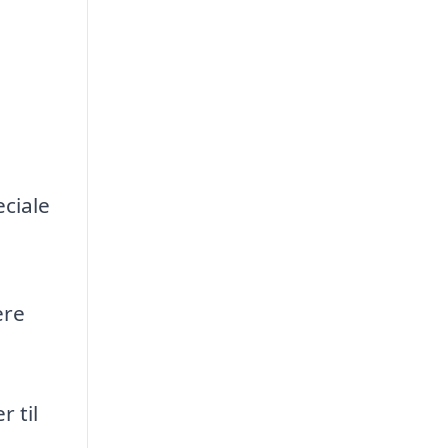
eciale
ere
 til