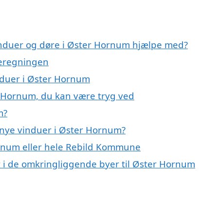
induer og døre i Øster Hornum hjælpe med?
meregningen
induer i Øster Hornum
r Hornum, du kan være tryg ved
m?
 nye vinduer i Øster Hornum?
ornum eller hele Rebild Kommune
er i de omkringliggende byer til Øster Hornum