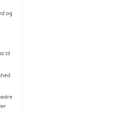
ed og
t til
ighed
bedre
der