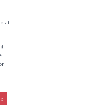
d at
it
e
or
de