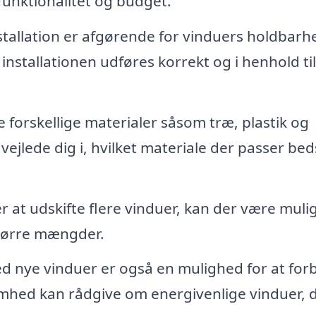
 funktionalitet og budget.
stallation er afgørende for vinduers holdbarh
at installationen udføres korrekt og i henhold til
forskellige materialer såsom træ, plastik og
ejlede dig i, hvilket materiale der passer beds
r at udskifte flere vinduer, kan der være mul
 større mængder.
d nye vinduer er også en mulighed for at for
somhed kan rådgive om energivenlige vinduer, 