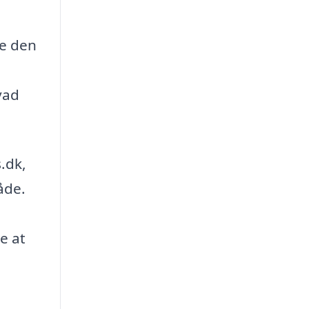
ge den
vad
.dk,
åde.
e at