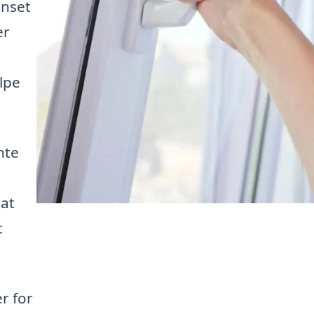
anset
er
ælpe
nte
 at
t
r for