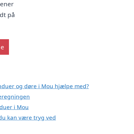
jener
dt på
de
induer og døre i Mou hjælpe med?
meregningen
nduer i Mou
 du kan være tryg ved