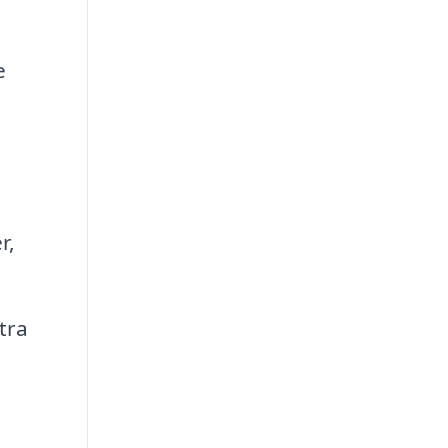
e
r,
tra