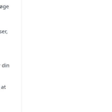
 øge
ser,
 din
 at