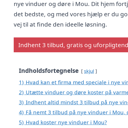
nye vinduer og døre i Mou. Dit hjem fort
det bedste, og med vores hjælp er du go
vej til at finde den ideelle løsning.
Indhent 3 tilbud, gratis og uforpligten
Indholdsfortegnelse
skjul
1)
Hvad kan et firma med speciale i nye v
2)
Utætte vinduer og døre koster på var
3)
Indhent altid mindst 3 tilbud på nye vi
4)
Få nemt 3 tilbud på nye vinduer i Mou,
5)
Hvad koster nye vinduer i Mou?