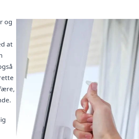
r og
ed at
m
 også
rette
fære,
nde.
ig