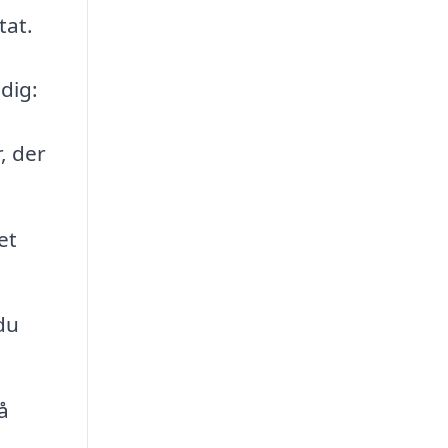
tat.
dig:
, der
et
du
å