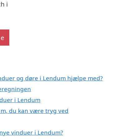
h i
de
vinduer og døre i Lendum hjælpe med?
meregningen
induer i Lendum
um, du kan være tryg ved
 nye vinduer i Lendum?