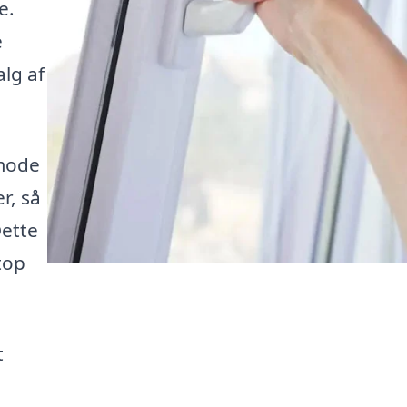
e.
e
alg af
nmode
r, så
Dette
etop
t