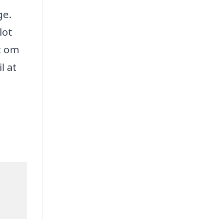
ge.
lot
t om
l at