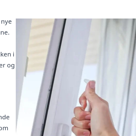
 nye
ene.
ken i
uer og
inde
som