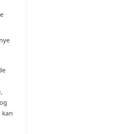
de
 nye
de
,
 og
g kan