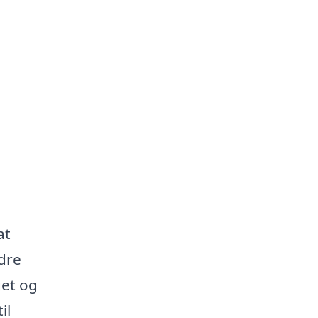
at
edre
get og
il