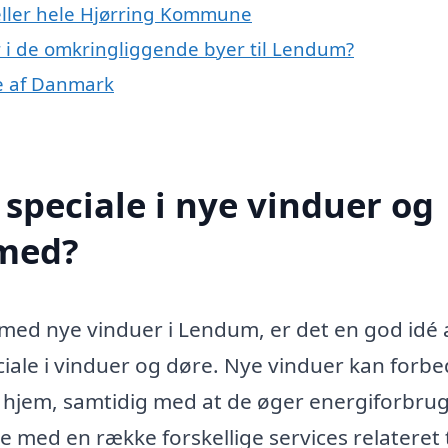
eller hele Hjørring Kommune
er i de omkringliggende byer til Lendum?
le af Danmark
speciale i nye vinduer og
 med?
 med nye vinduer i Lendum, er det en god idé 
iale i vinduer og døre. Nye vinduer kan forb
it hjem, samtidig med at de øger energiforbru
e med en række forskellige services relateret t