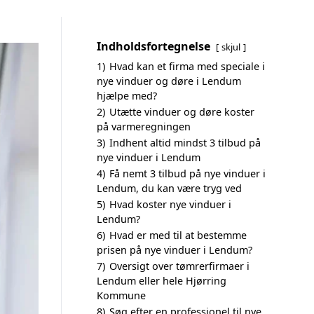
Indholdsfortegnelse
skjul
1)
Hvad kan et firma med speciale i
nye vinduer og døre i Lendum
hjælpe med?
2)
Utætte vinduer og døre koster
på varmeregningen
3)
Indhent altid mindst 3 tilbud på
nye vinduer i Lendum
4)
Få nemt 3 tilbud på nye vinduer i
Lendum, du kan være tryg ved
5)
Hvad koster nye vinduer i
Lendum?
6)
Hvad er med til at bestemme
prisen på nye vinduer i Lendum?
7)
Oversigt over tømrerfirmaer i
Lendum eller hele Hjørring
Kommune
8)
Søg efter en professionel til nye