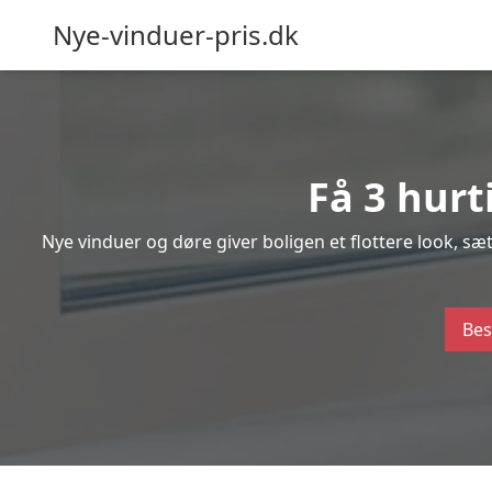
Nye-vinduer-pris.dk
Få 3 hurt
Nye vinduer og døre giver boligen et flottere look, s
Bes