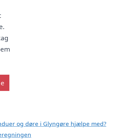
t
e.
tag
hjem
de
induer og døre i Glyngøre hjælpe med?
meregningen