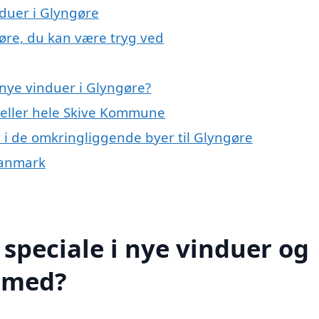
nduer i Glyngøre
gøre, du kan være tryg ved
nye vinduer i Glyngøre?
 eller hele Skive Kommune
r i de omkringliggende byer til Glyngøre
 Danmark
speciale i nye vinduer og
e med?