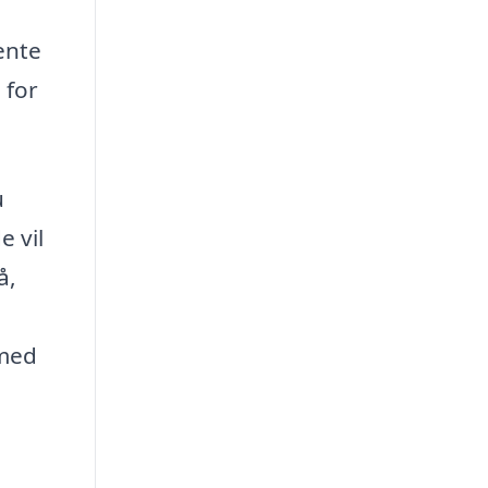
ente
 for
u
e vil
å,
 med