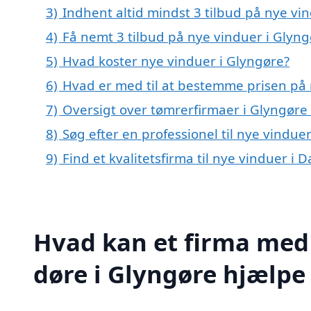
3)
Indhent altid mindst 3 tilbud på nye vi
4)
Få nemt 3 tilbud på nye vinduer i Glyn
5)
Hvad koster nye vinduer i Glyngøre?
6)
Hvad er med til at bestemme prisen på 
7)
Oversigt over tømrerfirmaer i Glyngøre
8)
Søg efter en professionel til nye vindue
9)
Find et kvalitetsfirma til nye vinduer i
Hvad kan et firma med 
døre i Glyngøre hjælp