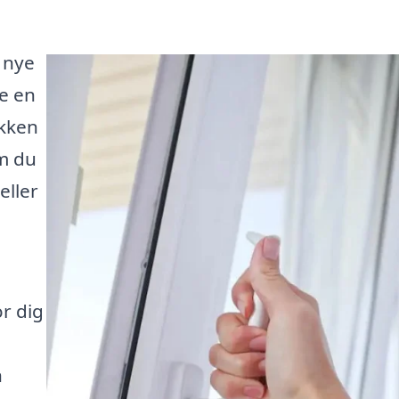
 nye
e en
ikken
om du
eller
or dig
n