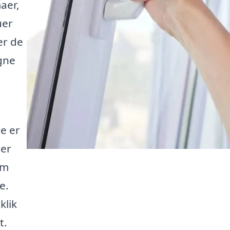
aer,
uer
er de
gne
re er
 er
om
e.
klik
t.