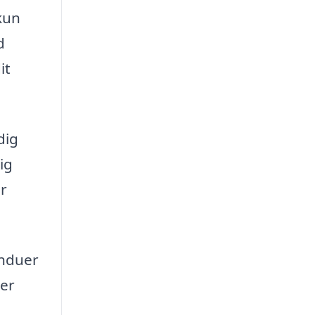
kun
d
it
dig
ig
er
induer
der