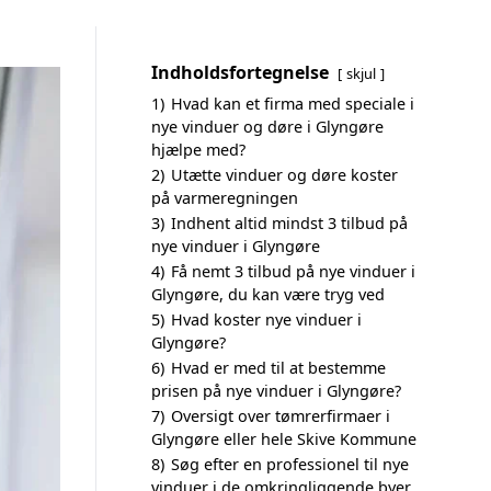
Indholdsfortegnelse
skjul
1)
Hvad kan et firma med speciale i
nye vinduer og døre i Glyngøre
hjælpe med?
2)
Utætte vinduer og døre koster
på varmeregningen
3)
Indhent altid mindst 3 tilbud på
nye vinduer i Glyngøre
4)
Få nemt 3 tilbud på nye vinduer i
Glyngøre, du kan være tryg ved
5)
Hvad koster nye vinduer i
Glyngøre?
6)
Hvad er med til at bestemme
prisen på nye vinduer i Glyngøre?
7)
Oversigt over tømrerfirmaer i
Glyngøre eller hele Skive Kommune
8)
Søg efter en professionel til nye
vinduer i de omkringliggende byer