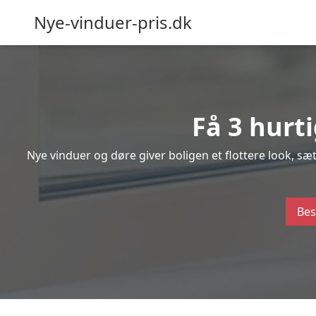
Nye-vinduer-pris.dk
Få 3 hurt
Nye vinduer og døre giver boligen et flottere look, s
Bes