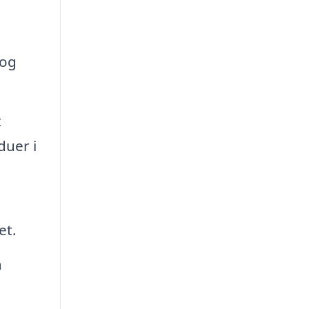
 og
t
duer i
et.
å