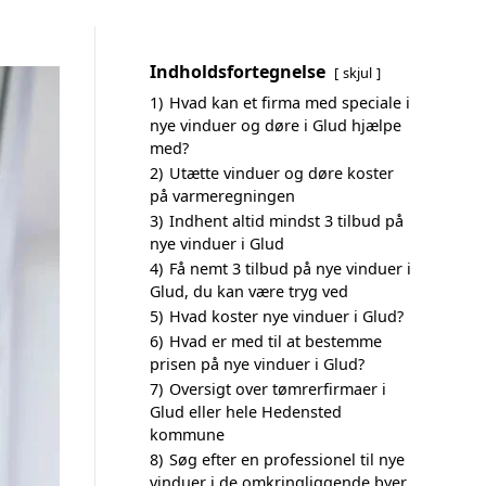
Indholdsfortegnelse
skjul
1)
Hvad kan et firma med speciale i
nye vinduer og døre i Glud hjælpe
med?
2)
Utætte vinduer og døre koster
på varmeregningen
3)
Indhent altid mindst 3 tilbud på
nye vinduer i Glud
4)
Få nemt 3 tilbud på nye vinduer i
Glud, du kan være tryg ved
5)
Hvad koster nye vinduer i Glud?
6)
Hvad er med til at bestemme
prisen på nye vinduer i Glud?
7)
Oversigt over tømrerfirmaer i
Glud eller hele Hedensted
kommune
8)
Søg efter en professionel til nye
vinduer i de omkringliggende byer