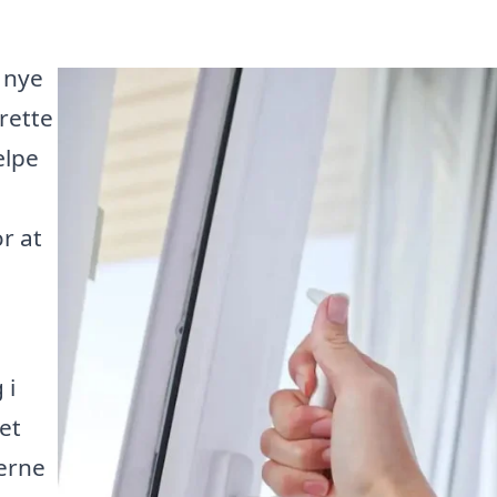
 nye
rette
ælpe
r at
 i
et
erne