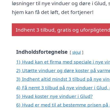
løsninger til nye vinduer og døre i Glud, s
hjem kan få det løft, det fortjener!
Indhent 3 tilbud, gratis og uforpligten
Indholdsfortegnelse
skjul
1)
Hvad kan et firma med speciale i nye v
2)
Utætte vinduer og døre koster på var
3)
Indhent altid mindst 3 tilbud på nye vi
4)
Få nemt 3 tilbud på nye vinduer i Glud,
5)
Hvad koster nye vinduer i Glud?
6)
Hvad er med til at bestemme prisen på 