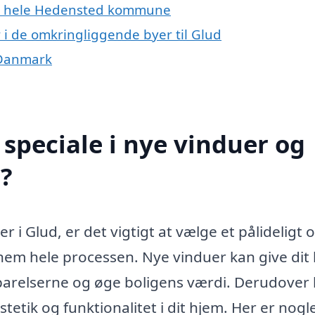
ler hele Hedensted kommune
r i de omkringliggende byer til Glud
f Danmark
speciale i nye vinduer og
?
r i Glud, er det vigtigt at vælge et pålideligt 
nem hele processen. Nye vinduer kan give dit
parelserne og øge boligens værdi. Derudover
etik og funktionalitet i dit hjem. Her er nogle