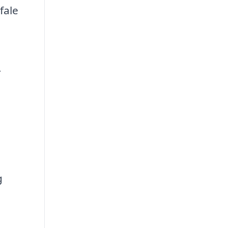
fale
r
g