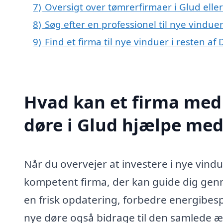
7)
Oversigt over tømrerfirmaer i Glud el
8)
Søg efter en professionel til nye vindue
9)
Find et firma til nye vinduer i resten a
Hvad kan et firma med 
døre i Glud hjælpe med
Når du overvejer at investere i nye vindue
kompetent firma, der kan guide dig gen
en frisk opdatering, forbedre energibes
nye døre også bidrage til den samlede æst