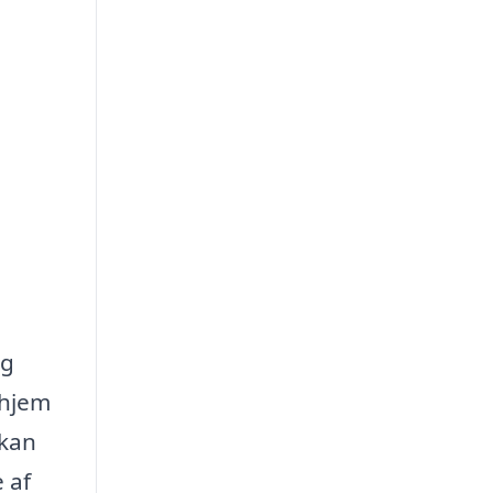
og
 hjem
 kan
 af