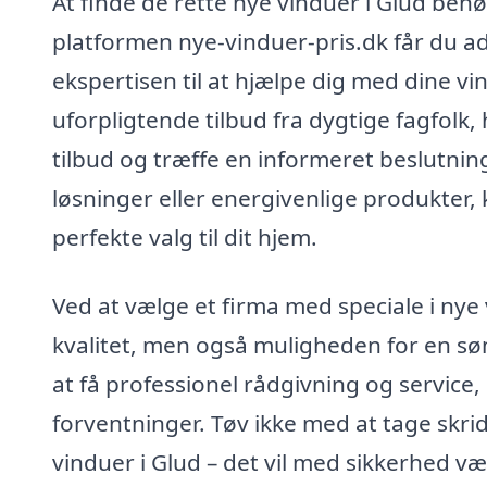
At finde de rette nye vinduer i Glud be
platformen nye-vinduer-pris.dk får du adg
ekspertisen til at hjælpe dig med dine vi
uforpligtende tilbud fra dygtige fagfolk
tilbud og træffe en informeret beslutni
løsninger eller energivenlige produkter, 
perfekte valg til dit hjem.
Ved at vælge et firma med speciale i nye 
kvalitet, men også muligheden for en søml
at få professionel rådgivning og service, 
forventninger. Tøv ikke med at tage skr
vinduer i Glud – det vil med sikkerhed v