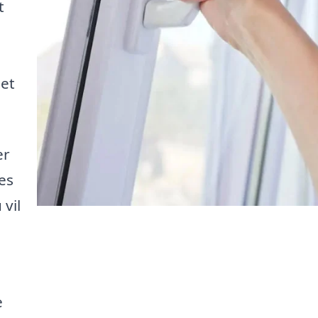
t
 et
er
es
 vil
e