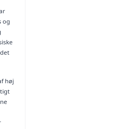
ar
s og
g
siske
 det
f høj
tigt
ine
r