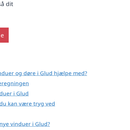
å dit
de
induer og døre i Glud hjælpe med?
meregningen
nduer i Glud
 du kan være tryg ved
nye vinduer i Glud?