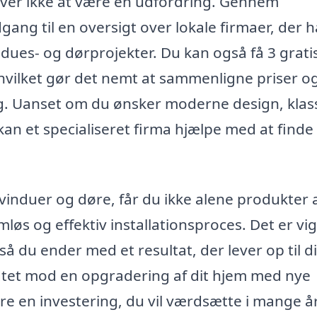
høver ikke at være en udfordring. Gennem
ang til en oversigt over lokale firmaer, der h
ndues- og dørprojekter. Du kan også få 3 grati
, hvilket gør det nemt at sammenligne priser o
ng. Uanset om du ønsker moderne design, klas
kan et specialiseret firma hjælpe med at finde
vinduer og døre, får du ikke alene produkter a
øs og effektiv installationsproces. Det er vig
så du ender med et resultat, der lever op til d
idtet mod en opgradering af dit hjem med nye
ære en investering, du vil værdsætte i mange å