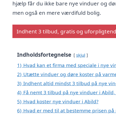
hjælp får du ikke bare nye vinduer og dø
men også en mere værdifuld bolig.
Indhent 3 tilbud, gratis og uforpligten
Indholdsfortegnelse
skjul
1)
Hvad kan et firma med speciale i nye v
2)
Utætte vinduer og døre koster på var
3)
Indhent altid mindst 3 tilbud på nye vin
4)
Få nemt 3 tilbud på nye vinduer i Abild
5)
Hvad koster nye vinduer i Abild?
6)
Hvad er med til at bestemme prisen på 