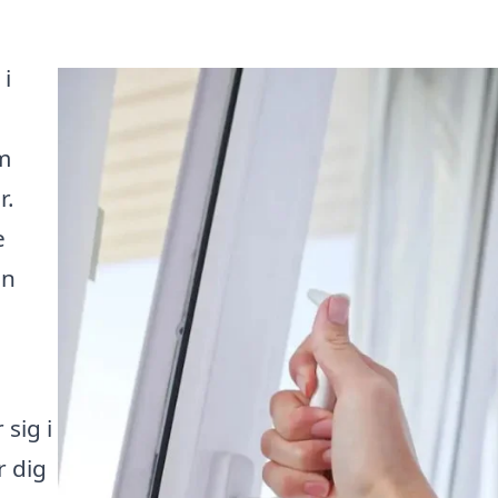
 i
i
m
r.
e
en
 sig i
r dig