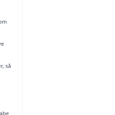
som
ye
r, så
kabe