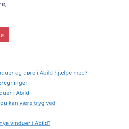
re,
de
induer og døre i Abild hjælpe med?
meregningen
duer i Abild
, du kan være tryg ved
nye vinduer i Abild?