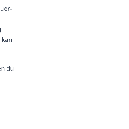
duer-
g
, kan
en du