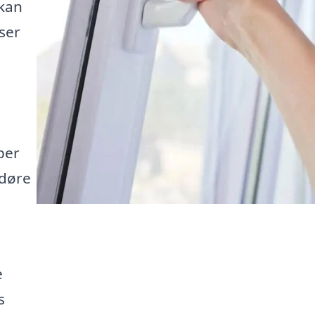
 kan
ser
per
 døre
e
s