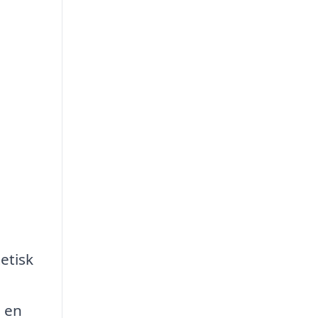
etisk
e en