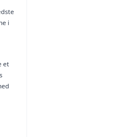
edste
me i
e et
s
 med