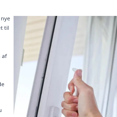
 nye
 til
 af
de
u