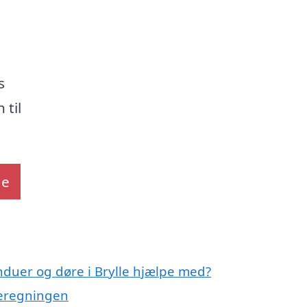
s
 til
de
nduer og døre i Brylle hjælpe med?
meregningen