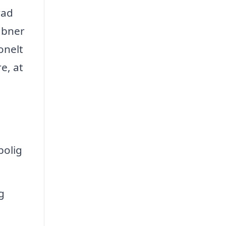
vad
åbner
onelt
e, at
bolig
g