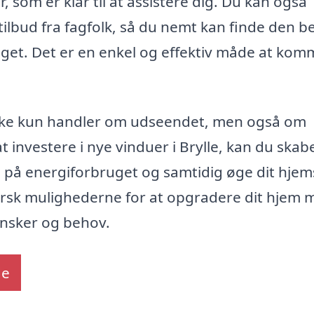
 som er klar til at assistere dig. Du kan også
e tilbud fra fagfolk, så du nemt kan finde den b
dget. Det er en enkel og effektiv måde at kom
m ikke kun handler om udseendet, men også om
at investere i nye vinduer i Brylle, kan du skab
 på energiforbruget og samtidig øge dit hjem
forsk mulighederne for at opgradere dit hjem
ønsker og behov.
de