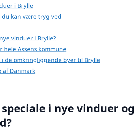
duer i Brylle
e, du kan være tryg ved
ye vinduer i Brylle?
ller hele Assens kommune
 i de omkringliggende byer til Brylle
le af Danmark
speciale i nye vinduer og
ed?