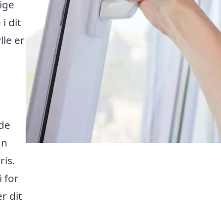
lige
i dit
le er
de
an
ris.
 for
r dit